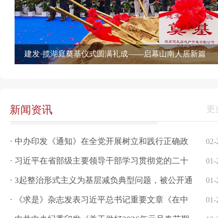
政企携手筑安全防线 淮南建发集团与市消防救援支队签
新闻资讯
更
· 中办印发《通知》在全党开展树立和践行正确政
02-
绩观学习教育
· 习近平在省部级主要领导干部学习贯彻党的二十
01-
届四中全会精神专题研讨班开班式上发表重要讲话
· 3起整治形式主义为基层减负典型问题，被公开通
01-
报！
· 《求是》杂志发表习近平总书记重要文章《在中
01-