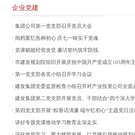
企业党建
· 集团公司第一党支部召开党员大会
· 阅档案忆焦桐初心 庆七一铸实干党魂
· 党课赋能经营攻坚 廉洁签约筑牢防线
· 市建发规划院组织开展庆祝中国共产党成立105周年
· 第一党支部各党小组召开学习会议
· 建发集团党委监督检查小组召开对产业投资公司全
· 建发集团第二党支部开展党员、干部结合“四个深入
· 第四党支部开展“粽香话清廉 端午忆初心”主题党日活
· 讲好专题党课推动学习教育走深走实
· 深化政策学习，聚力赋能发展，以党建引领推动规划