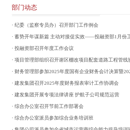
部门动态
· 纪委（监察专员办）召开部门工作例会
· 蓄势开年谋新篇 主动对接促实效——投融资部1月份
· 投融资部召开年度工作会议
· 项目管理部组织召开谢区棚改项目配套道路工程管线
· 财务管理部参加2025年度国有企业财务会计决算暨2
· 建发集团召开2025年度财务报表审计工作协调会
· 建发集团开展专项法律讲座 护航子公司规范运营
· 综合办公室召开节前工作部署会
· 综合办公室派员参加综合业务培训班
· 集团公司派员参加全省城市运营商综合能力提升培训