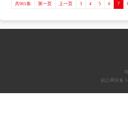
共961条
第一页
上一页
3
4
5
6
7
地
皖公网安备 34010