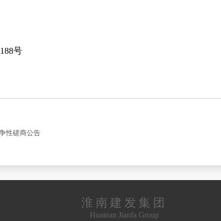
88号
争性磋商公告
淮南建发集团
Huainan Jianfa Group